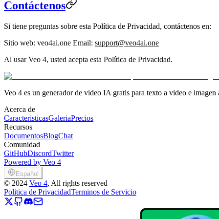
Contáctenos
Si tiene preguntas sobre esta Política de Privacidad, contáctenos en:
Sitio web
: veo4ai.one
Email
:
support@veo4ai.one
Al usar Veo 4, usted acepta esta Política de Privacidad.
Veo 4 es un generador de video IA gratis para texto a video e imagen 
Acerca de
Caracteristicas
Galeria
Precios
Recursos
Documentos
Blog
Chat
Comunidad
GitHub
Discord
Twitter
Powered by Veo 4
Español
©
2024
Veo 4
, All rights reserved
Politica de Privacidad
Terminos de Servicio