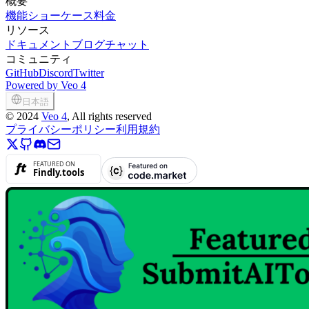
概要
機能
ショーケース
料金
リソース
ドキュメント
ブログ
チャット
コミュニティ
GitHub
Discord
Twitter
Powered by Veo 4
日本語
©
2024
Veo 4
, All rights reserved
プライバシーポリシー
利用規約