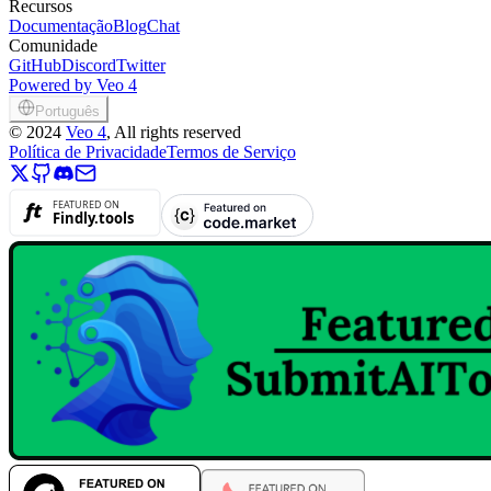
Recursos
Documentação
Blog
Chat
Comunidade
GitHub
Discord
Twitter
Powered by Veo 4
Português
©
2024
Veo 4
, All rights reserved
Política de Privacidade
Termos de Serviço